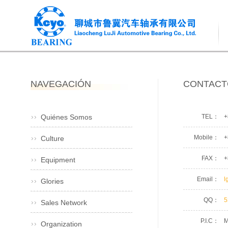
NAVEGACIÓN
CONTACT
Quiénes Somos
TEL：
+
Mobile：
+
Culture
FAX：
+
Equipment
Email：
l
Glories
QQ：
5
Sales Network
P.I.C：
M
Organization